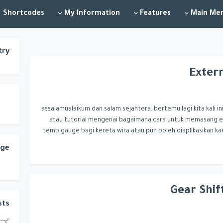
Shortcodes
My Information
Features
Main Me
try
Exter
assalamualaikum dan salam sejahtera. bertemu lagi kita kali in
atau tutorial mengenai bagaimana cara untuk memasang e
temp gauge bagi kereta wira atau pun boleh diaplikasikan k
age
Gear Shif
sts