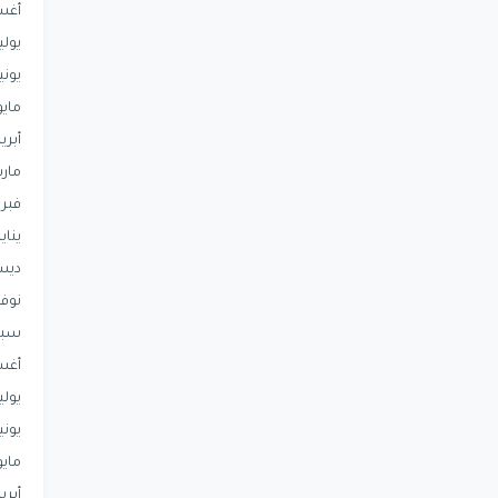
أغ
يولي
يوني
مايو
أبري
مار
فبرا
يناير
ديس
نوفم
سبت
أغ
يولي
يوني
مايو
أبري