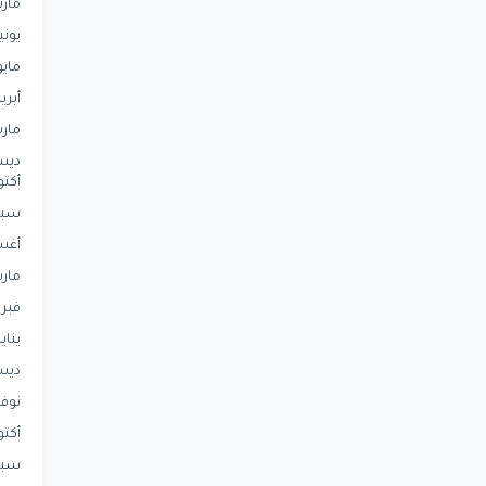
مار
يوني
مايو
أبري
مار
ديس
أكتو
سبت
أغ
مار
فبرا
يناير
ديس
نوفم
أكتو
سبت