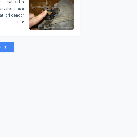
torial terkini
suntukan masa.
at lari dengan
tugas-…
تح