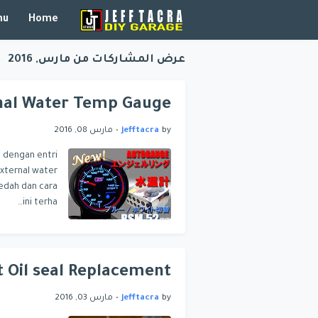
nu
Home
عرض المشاركات من مارس, 2016
nal Water Temp Gauge
by
jefftacra
•
مارس 08, 2016
i dengan entri
xternal water
aedah dan cara
ini terha…
t Oil seal Replacement
by
jefftacra
•
مارس 03, 2016