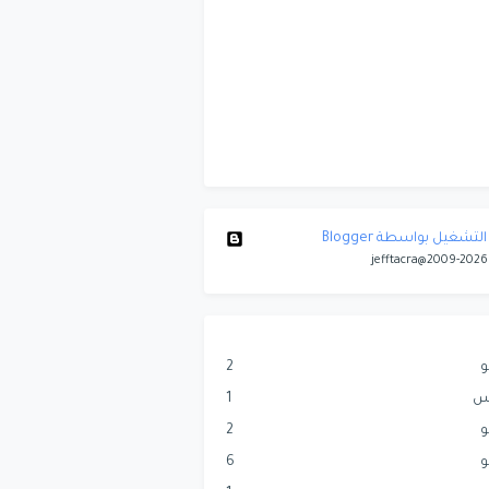
التشغيل بواسطة Blogger
jefftacra@2009-2026
و
2
س
1
و
2
و
6