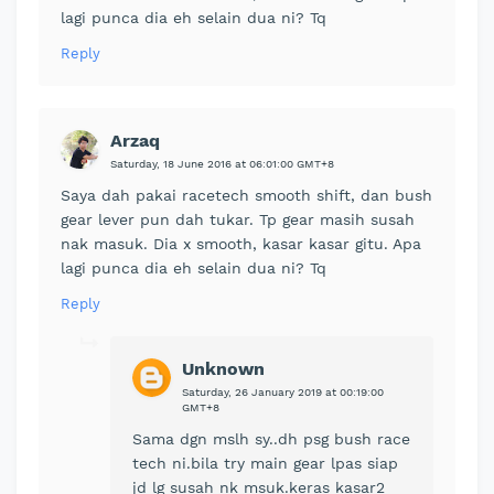
lagi punca dia eh selain dua ni? Tq
Reply
Arzaq
Saturday, 18 June 2016 at 06:01:00 GMT+8
Saya dah pakai racetech smooth shift, dan bush
gear lever pun dah tukar. Tp gear masih susah
nak masuk. Dia x smooth, kasar kasar gitu. Apa
lagi punca dia eh selain dua ni? Tq
Reply
Unknown
Saturday, 26 January 2019 at 00:19:00
GMT+8
Sama dgn mslh sy..dh psg bush race
tech ni.bila try main gear lpas siap
jd lg susah nk msuk.keras kasar2