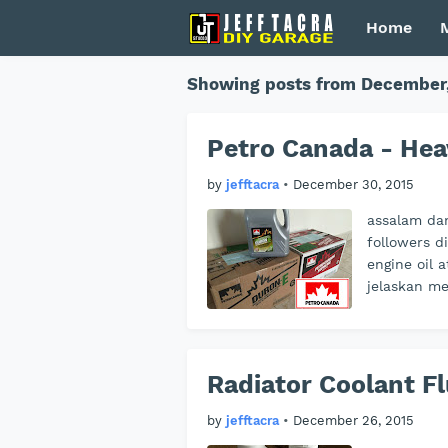
Home
Showing posts from December,
Petro Canada - Hea
by
jefftacra
•
December 30, 2015
assalam da
followers d
engine oil 
jelaskan me
Radiator Coolant F
by
jefftacra
•
December 26, 2015