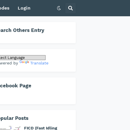
odes
Login
arch Others Entry
wered by
Translate
acebook Page
pular Posts
FICD (Fast Idling