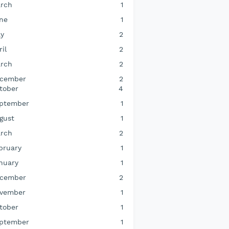
rch
1
ne
1
y
2
ril
2
rch
2
cember
2
tober
4
ptember
1
gust
1
rch
2
bruary
1
nuary
1
cember
2
vember
1
tober
1
ptember
1