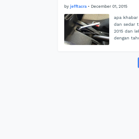
by
jefftacra
•
December 01, 2015
apa khabar
dan sedar 
2015 dan le
dengan tahu