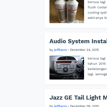
bersua lagi
flush coola
cooling sys
sekiranya 
Audio System Instal
by
jefftacra
•
December 24, 2015
bersua lagi
tahun 2015
kedatangan 
lagi. semog
Jazz GE Tail Light 
by
jefftacra
•
December 09, 2015