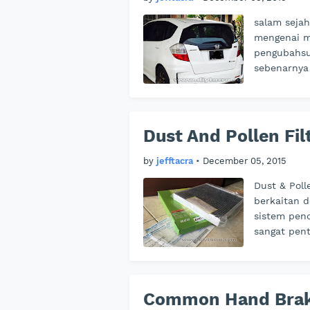
salam sejah
mengenai mo
pengubahsu
sebenarnya
Dust And Pollen Fil
by
jefftacra
•
December 05, 2015
Dust & Poll
berkaitan d
sistem pen
sangat pen
Common Hand Brak