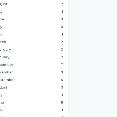
gust
2
ly
1
ne
3
y
3
ril
1
rch
2
bruary
3
nuary
2
cember
7
vember
3
ptember
5
gust
3
ly
1
ne
5
y
3