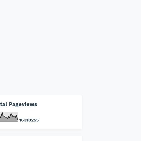
tal Pageviews
1
6
3
1
0
2
5
5