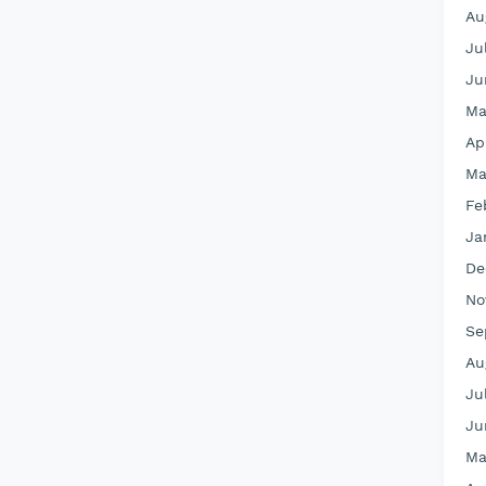
Au
Ju
Ju
Ma
Ap
Ma
Fe
Ja
De
No
Se
Au
Ju
Ju
Ma