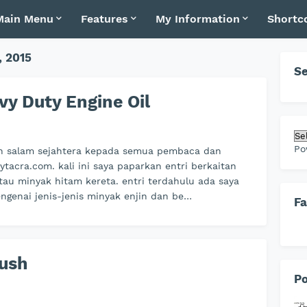
Main Menu
Features
My Information
Shortc
 2015
Se
vy Duty Engine Oil
Po
n salam sejahtera kepada semua pembaca dan
iytacra.com. kali ini saya paparkan entri berkaitan
atau minyak hitam kereta. entri terdahulu ada saya
ngenai jenis-jenis minyak enjin dan be…
F
lush
Po