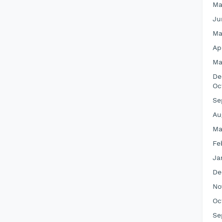
Ma
Ju
Ma
Ap
Ma
De
Oc
Se
Au
Ma
Fe
Ja
De
No
Oc
Se