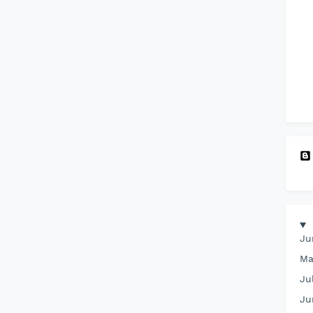
Ju
Ma
Ju
Ju