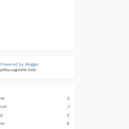
Powered by Blogger
jefftacra@2009-2026
ne
2
rch
1
ly
2
ne
6