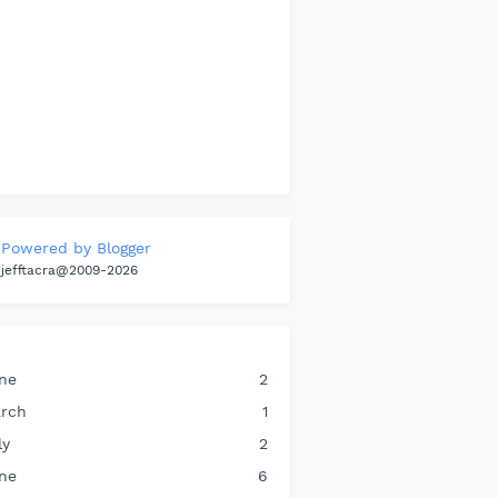
Powered by Blogger
jefftacra@2009-2026
ne
2
rch
1
ly
2
ne
6