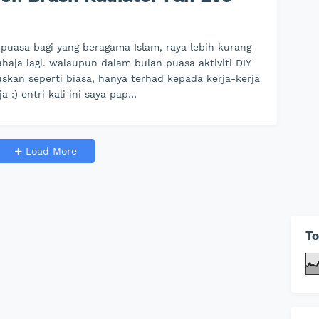
puasa bagi yang beragama Islam, raya lebih kurang
haja lagi. walaupun dalam bulan puasa aktiviti DIY
uskan seperti biasa, hanya terhad kepada kerja-kerja
a :) entri kali ini saya pap…
Load More
To