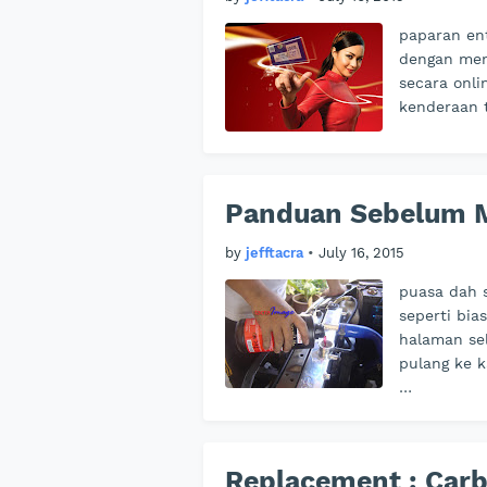
paparan en
dengan men
secara onl
kenderaan 
Panduan Sebelum 
by
jefftacra
•
July 16, 2015
puasa dah 
seperti bia
halaman se
pulang ke 
…
Replacement : Carb