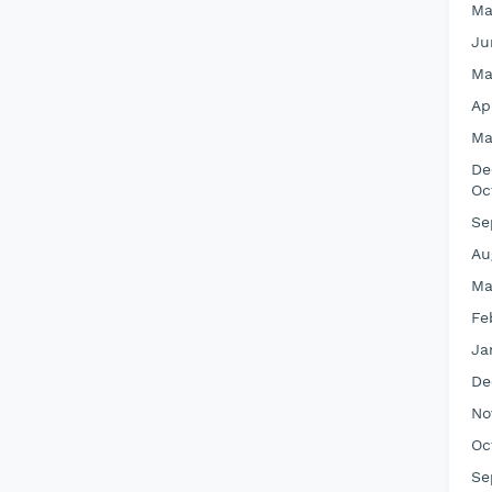
Ma
Ju
Ma
Ap
Ma
De
Oc
Se
Au
Ma
Fe
Ja
De
No
Oc
Se