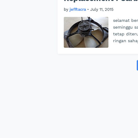
by
jefftacra
•
July 11, 2015
selamat ber
seminggu sa
tetap diter
ringan sahaj