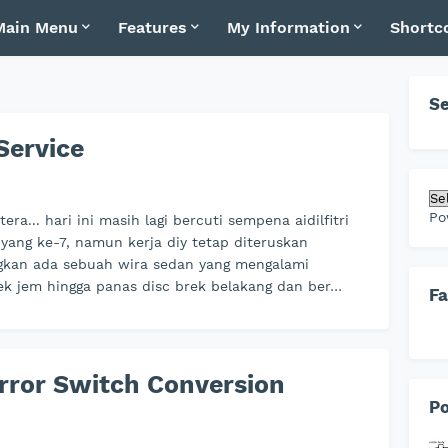
Main Menu
Features
My Information
Shortc
Se
Service
Po
era... hari ini masih lagi bercuti sempena aidilfitri
yang ke-7, namun kerja diy tetap diteruskan
an ada sebuah wira sedan yang mengalami
ek jem hingga panas disc brek belakang dan ber…
F
rror Switch Conversion
Po