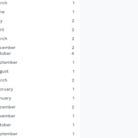
rch
1
ne
1
y
2
ril
2
rch
2
cember
2
tober
4
ptember
1
gust
1
rch
2
bruary
1
nuary
1
cember
2
vember
1
tober
1
ptember
1