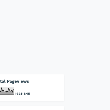
tal Pageviews
1
6
3
1
1
8
4
5