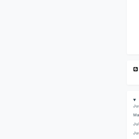
Ju
Ma
Ju
Ju