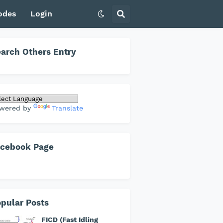
odes
Login
arch Others Entry
wered by
Translate
acebook Page
pular Posts
FICD (Fast Idling