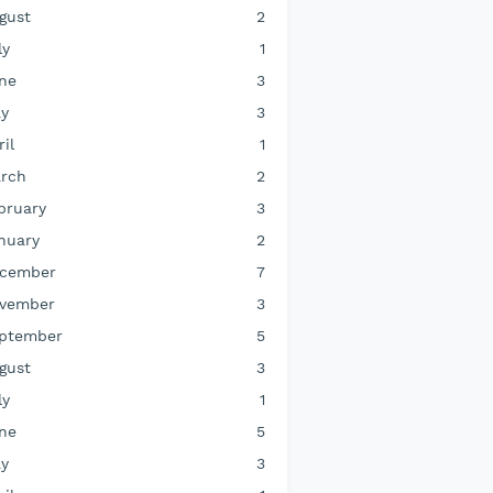
gust
2
ly
1
ne
3
y
3
ril
1
rch
2
bruary
3
nuary
2
cember
7
vember
3
ptember
5
gust
3
ly
1
ne
5
y
3