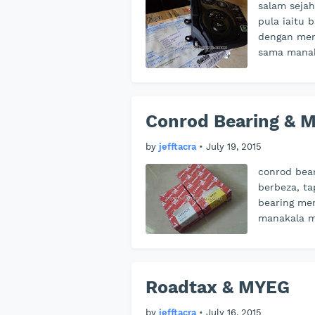
salam sejah
pula iaitu 
dengan men
sama manak
Conrod Bearing & M
by
jefftacra
•
July 19, 2015
conrod bea
berbeza, ta
bearing me
manakala m
Roadtax & MYEG
by
jefftacra
•
July 16, 2015