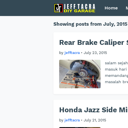
Home
Showing posts from July, 2015
Rear Brake Caliper 
by
jefftacra
•
July 23, 2015
salam sejaht
masuk hari 
memandangk
masalah br
Honda Jazz Side Mi
by
jefftacra
•
July 21, 2015