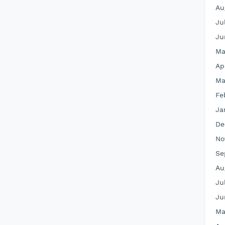
Au
Ju
Ju
Ma
Ap
Ma
Fe
Ja
De
No
Se
Au
Ju
Ju
Ma