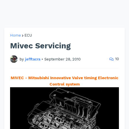
Home
ECU
Mivec Servicing
10
by
jefftacra
•
September 28, 2010
MIVEC - Mitsubishi Innovative Valve timing Electronic
Control system