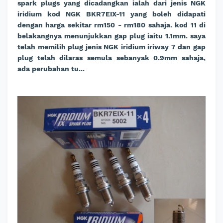
spark plugs yang dicadangkan ialah dari jenis NGK
iridium kod NGK BKR7EIX-11 yang boleh didapati
dengan harga sekitar rm150 - rm180 sahaja. kod 11 di
belakangnya menunjukkan gap plug iaitu 1.1mm. saya
telah memilih plug jenis NGK iridium iriway 7 dan gap
plug telah dilaras semula sebanyak 0.9mm sahaja,
ada perubahan tu...