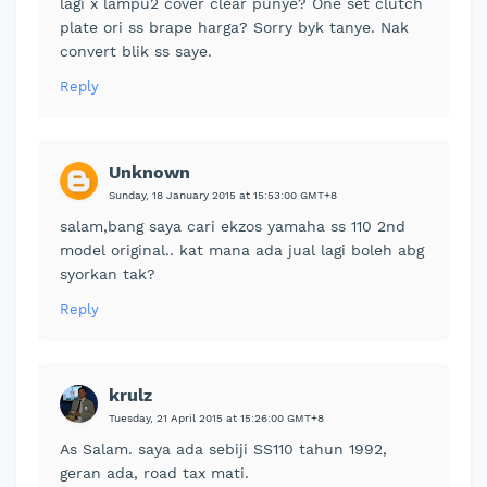
lagi x lampu2 cover clear punye? One set clutch
plate ori ss brape harga? Sorry byk tanye. Nak
convert blik ss saye.
Reply
Unknown
Sunday, 18 January 2015 at 15:53:00 GMT+8
salam,bang saya cari ekzos yamaha ss 110 2nd
model original.. kat mana ada jual lagi boleh abg
syorkan tak?
Reply
krulz
Tuesday, 21 April 2015 at 15:26:00 GMT+8
As Salam. saya ada sebiji SS110 tahun 1992,
geran ada, road tax mati.