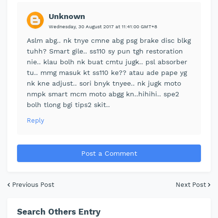
Unknown
Wednesday, 30 August 2017 at 11:41:00 GMT+8
Aslm abg.. nk tnye cmne abg psg brake disc blkg
tuhh? Smart gile.. ss110 sy pun tgh restoration
nie.. klau bolh nk buat cmtu jugk.. psl absorber
tu.. mmg masuk kt ss110 ke?? atau ade pape yg
nk kne adjust.. sori bnyk tnyee.. nk jugk moto
nmpk smart mcm moto abgg kn..hihihi.. spe2
bolh tlong bgi tips2 skit..
Reply
Post a Comment
Previous Post
Next Post
Search Others Entry