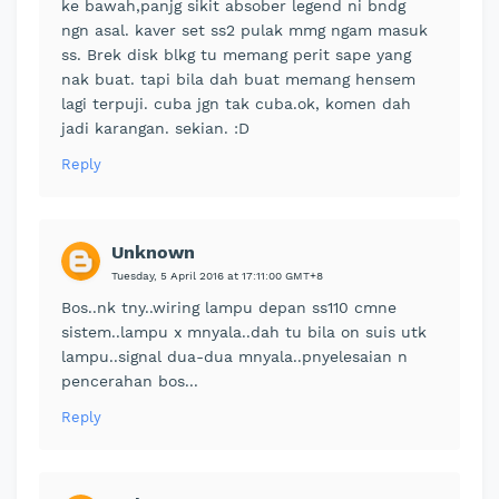
ke bawah,panjg sikit absober legend ni bndg
ngn asal. kaver set ss2 pulak mmg ngam masuk
ss. Brek disk blkg tu memang perit sape yang
nak buat. tapi bila dah buat memang hensem
lagi terpuji. cuba jgn tak cuba.ok, komen dah
jadi karangan. sekian. :D
Reply
Unknown
Tuesday, 5 April 2016 at 17:11:00 GMT+8
Bos..nk tny..wiring lampu depan ss110 cmne
sistem..lampu x mnyala..dah tu bila on suis utk
lampu..signal dua-dua mnyala..pnyelesaian n
pencerahan bos...
Reply