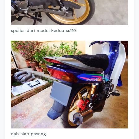
spoiler dari model kedua ss110
dah siap pasang