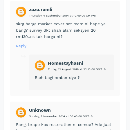
zazu.ramli
Thursday, 4 September 2014 at 19:49:00 GMT+8
skrg harga market cover set mcm ni bape ye
bang? survey dkt shah alam seksyen 20
rm130..ok tak harga ni?
Reply
Homestayhasni
Friday, 12 August 2016 at 22:13:00 GMT+8
Bleh bagi nmber dye ?
Unknown
Sunday, 2 November 2014 at 00:48:00 GMT+8
Bang, brape kos restoration ni semue? Ade jual