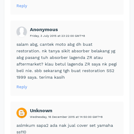
Reply
Anonymous
Friday, 3 July 2015 at 23:22:00 GMT+8
salam abg, cantek moto abg dh buat
restoration. nk tanya sikit absorber belakang yg
abg pasang tuh absorber lagenda ZR atau
aftermarket? klau betul lagenda ZR saya nk pegi
beli nie. sbb sekarang tgh buat restoration SS2
1999 saya. terima kasih
Reply
Unknown
Wednesday, 16 December 2015 at 14:50:00 GMT+8
aslmkum sapa2 ada nak jual cover set yamaha
ss110