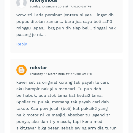
Anonymous
Sunday, 10 January 2016 at 17:10:00 GMT+8
wow still ada peminat jentera ni yea... ingat dh
pupus ditelan zaman... baru jea saya beli ss110
minggu lepas... brg pun dh siap beli.. tinggal nak
pasang je ni....
Reply
rokstar
Thursday, 17 March 2016 at 14:19:00 GMT+8
kaver set ss original korang tak payah la cari.
aku hampir nak gila mencari. Tu pun dah
berhabuk, ada stok lama kat kedai2 lama.
Spoiler tu pulak, memang tak payah cari.dah
takde. Kau pow jelah (beli) kat pakcik2 yang
naik motor ni ke masjid. Absober tu legend zr
punya, aku dah try masuk, tapi kena mod
sikit,tayar blkg besar, sebab swing arm dia turun