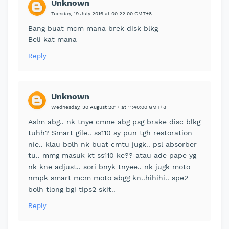
Unknown
Tuesday, 19 July 2016 at 00:22:00 GMT+8
Bang buat mcm mana brek disk blkg
Beli kat mana
Reply
Unknown
Wednesday, 30 August 2017 at 11:40:00 GMT+8
Aslm abg.. nk tnye cmne abg psg brake disc blkg
tuhh? Smart gile.. ss110 sy pun tgh restoration
nie.. klau bolh nk buat cmtu jugk.. psl absorber
tu.. mmg masuk kt ss110 ke?? atau ade pape yg
nk kne adjust.. sori bnyk tnyee.. nk jugk moto
nmpk smart mcm moto abgg kn..hihihi.. spe2
bolh tlong bgi tips2 skit..
Reply